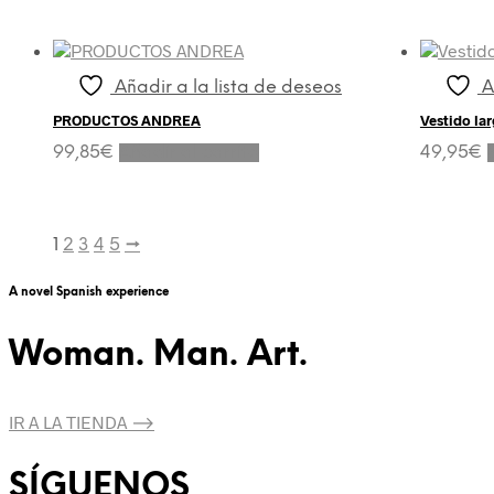
múltiples
variantes.
Las
opciones
Añadir a la lista de deseos
A
se
PRODUCTOS ANDREA
Vestido lar
pueden
elegir
99,85
€
Añadir al carrito
49,95
€
en
la
página
de
1
2
3
4
5
→
producto
A novel Spanish experience
Woman. Man. Art.
IR A LA TIENDA ⟶
SÍGUENOS