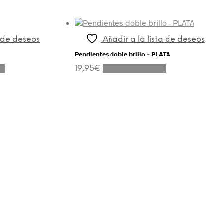
página
de
producto
a de deseos
Añadir a la lista de deseos
Pendientes doble brillo – PLATA
to
19,95
€
Añadir al carrito