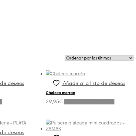
a de deseos
Añadir a la lista de deseos
Chaleco marrón
Este
o
39,95
€
Seleccionar opciones
producto
tiene
múltiples
variantes.
Las
a de deseos
opciones