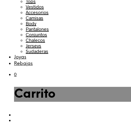
Tops
Vestidos
Accesorios
Camisas
Body
Pantalones
Conjuntos
Chalecos
Jerseys
Sudaderas
Joyas
Rebajas
0
Carrito