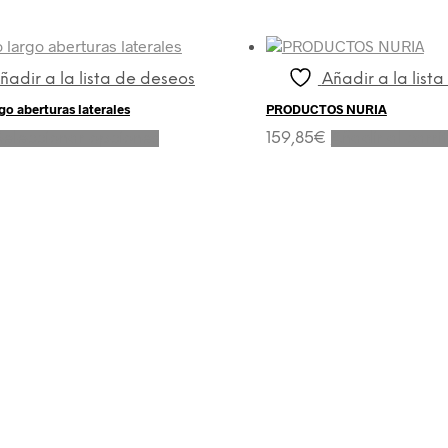
ñadir a la lista de deseos
Añadir a la list
go aberturas laterales
PRODUCTOS NURIA
Este
Seleccionar opciones
159,85
€
Añadir al carri
producto
tiene
múltiples
variantes.
Las
opciones
se
pueden
elegir
en
la
página
de
producto