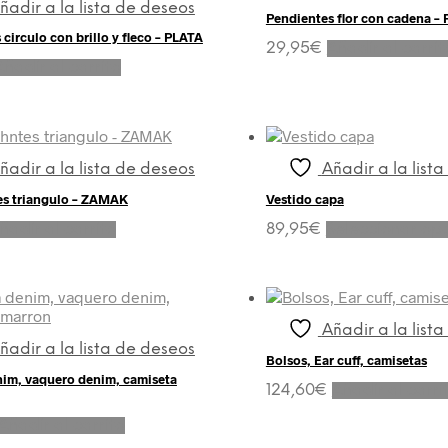
ñadir a la lista de deseos
Pendientes flor con cadena –
circulo con brillo y fleco – PLATA
29,95
€
Añadir al carrit
Añadir al carrito
ñadir a la lista de deseos
Añadir a la list
es triangulo – ZAMAK
Vestido capa
ñadir al carrito
89,95
€
Seleccionar op
Añadir a la list
ñadir a la lista de deseos
Bolsos, Ear cuff, camisetas
im, vaquero denim, camiseta
124,60
€
Añadir al carri
Añadir al carrito