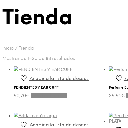
Tienda
Inicio
/
Tienda
Ordenado
Mostrando 1–20 de 88 resultados
por
los
últimos
Añadir a la lista de deseos
A
PENDIENTES Y EAR CUFF
Perfume Ed
90,70
€
Añadir al carrito
29,95
€
Añadir a la lista de deseos