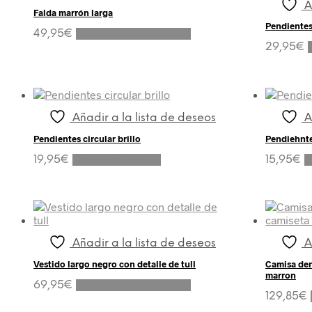
A
Falda marrón larga
Pendientes 
Este
49,95
€
Seleccionar opciones
producto
29,95
€
tiene
múltiples
variantes.
Las
opciones
Añadir a la lista de deseos
A
se
pueden
Pendientes circular brillo
Pendiehnt
elegir
19,95
€
Añadir al carrito
15,95
€
A
en
la
página
de
producto
Añadir a la lista de deseos
A
Vestido largo negro con detalle de tull
Camisa den
marron
Este
69,95
€
Seleccionar opciones
producto
129,85
€
tiene