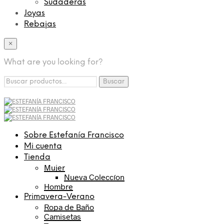
Sudaderas
Joyas
Rebajas
×
What are you looking for?
Buscar
Buscar
por:
Sobre Estefanía Francisco
Mi cuenta
Tienda
Mujer
Nueva Coleccíon
Hombre
Primavera-Verano
Ropa de Baño
Camisetas