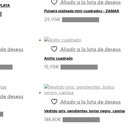
Añadir a la lista de deseos
se
 PLATA
pueden
Pulsera plateada mini cuadrados – ZAMAK
o
elegir
29,95
€
Añadir al carrito
en
la
página
de
producto
a de deseos
Añadir a la lista de deseos
Anillo cuadrado
Este
ciones
15,95
€
Añadir al carrito
producto
tiene
múltiples
variantes.
Las
a de deseos
opciones
Añadir a la lista de deseos
se
pueden
Vestido gris, pendientes, bolso negro, camisa
to
elegir
188,80
€
Añadir al carrito
en
la