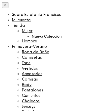
×
Sobre Estefanía Francisco
Mi cuenta
Tienda
Mujer
Nueva Coleccíon
Hombre
Primavera-Verano
Ropa de Baño
Camisetas
Tops
Vestidos
Accesorios
Camisas
Body
Pantalones
Conjuntos
Chalecos
Jerseys