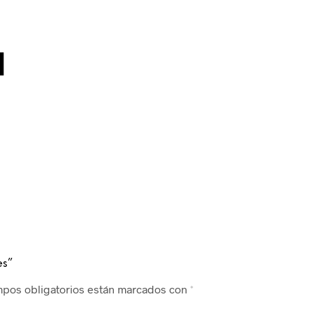
l
es”
mpos obligatorios están marcados con
*