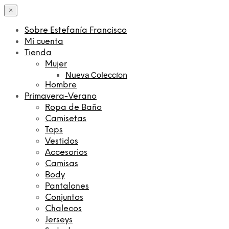
×
Sobre Estefanía Francisco
Mi cuenta
Tienda
Mujer
Nueva Coleccíon
Hombre
Primavera-Verano
Ropa de Baño
Camisetas
Tops
Vestidos
Accesorios
Camisas
Body
Pantalones
Conjuntos
Chalecos
Jerseys