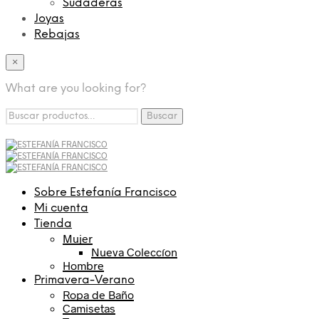
Sudaderas
Joyas
Rebajas
×
What are you looking for?
Buscar
Sobre Estefanía Francisco
Mi cuenta
Tienda
Mujer
Nueva Coleccíon
Hombre
Primavera-Verano
Ropa de Baño
Camisetas