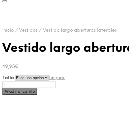
Inicio
/
Vestidos
/
Vestido largo aberturas laterales
Vestido largo abertur
49,95
€
Talla
Limpiar
Añadir al carrito