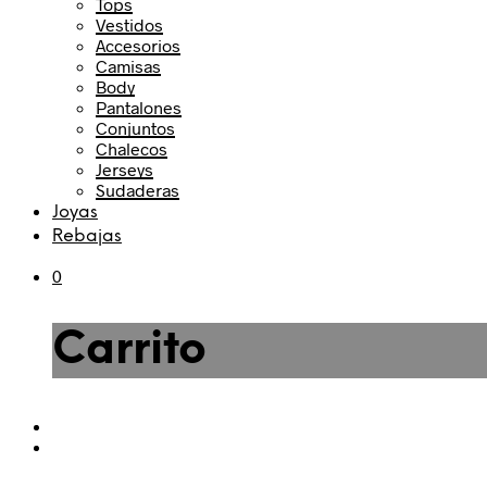
Tops
Vestidos
Accesorios
Camisas
Body
Pantalones
Conjuntos
Chalecos
Jerseys
Sudaderas
Joyas
Rebajas
0
Carrito