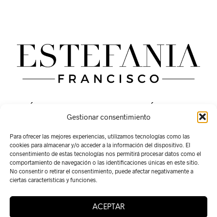
VISÍTANOS
ATENCIÓN AL
Gestionar consentimiento
CLIENTE
Calle San Ramón nº 11
Yecla (Murcia)
Lunes – Viernes
Para ofrecer las mejores experiencias, utilizamos tecnologías como las
cookies para almacenar y/o acceder a la información del dispositivo. El
09:00 am – 12:00 am
CONTACTA
consentimiento de estas tecnologías nos permitirá procesar datos como el
Sábado – Domingo
comportamiento de navegación o las identificaciones únicas en este sitio.
663815416
Cerrado
No consentir o retirar el consentimiento, puede afectar negativamente a
ciertas características y funciones.
info@estefaniafrancisco.com
ACEPTAR