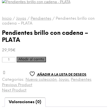
Inicio
/
Joyas
/
Pendientes
/
Pendientes brillo con
cadena – PLATA
Pendientes brillo con cadena –
PLATA
29,95
€
Añadir al carrito
AÑADIR A LA LISTA DE DESEOS
Categorías:
Nueva colección
,
Joyas
,
Pendientes
Previous Product
Next Product
Valoraciones (0)