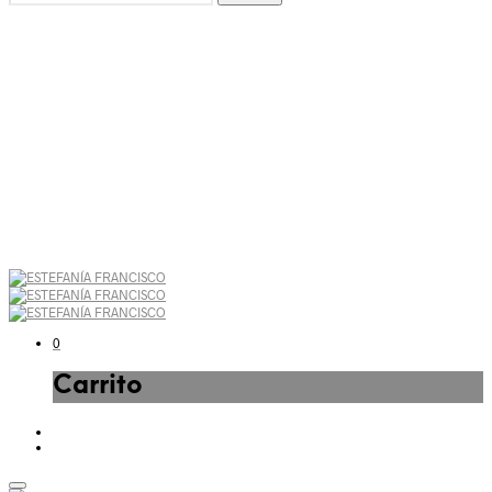
Sudaderas
Joyas
Rebajas
0
Carrito