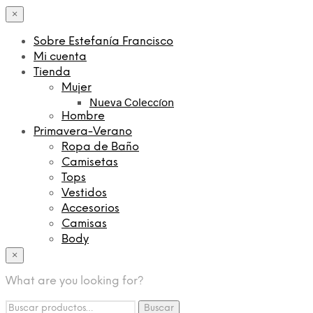
×
Sobre Estefanía Francisco
Mi cuenta
Tienda
Mujer
Nueva Coleccíon
Hombre
Primavera-Verano
Ropa de Baño
Camisetas
Tops
Vestidos
Accesorios
Camisas
Body
Pantalones
×
Conjuntos
What are you looking for?
Chalecos
Jerseys
Buscar