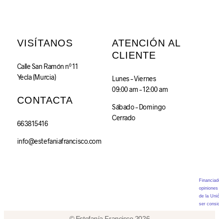
VISÍTANOS
ATENCIÓN AL
CLIENTE
Calle San Ramón nº 11
Yecla (Murcia)
Lunes – Viernes
09:00 am – 12:00 am
CONTACTA
Sábado – Domingo
Cerrado
663815416
info@estefaniafrancisco.com
Financiad
opiniones
de la Uni
ser consi
© Estefanía Francisco 2026