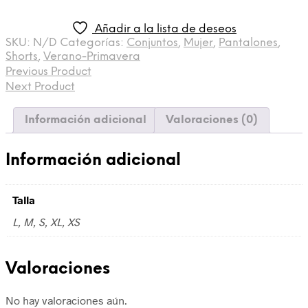
Añadir a la lista de deseos
SKU:
N/D
Categorías:
Conjuntos
,
Mujer
,
Pantalones
,
Shorts
,
Verano-Primavera
Previous Product
Next Product
Información adicional
Valoraciones (0)
Información adicional
Talla
L, M, S, XL, XS
Valoraciones
No hay valoraciones aún.