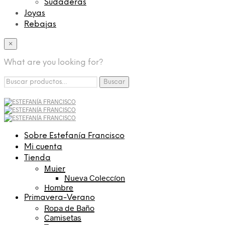
Sudaderas
Joyas
Rebajas
×
What are you looking for?
Buscar
Buscar
por:
Sobre Estefanía Francisco
Mi cuenta
Tienda
Mujer
Nueva Coleccíon
Hombre
Primavera-Verano
Ropa de Baño
Camisetas