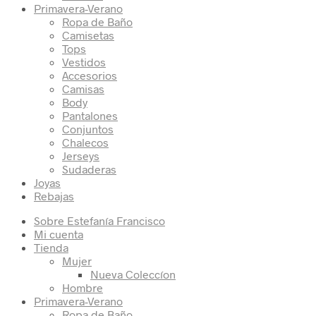
Primavera-Verano
Ropa de Baño
Camisetas
Tops
Vestidos
Accesorios
Camisas
Body
Pantalones
Conjuntos
Chalecos
Jerseys
Sudaderas
Joyas
Rebajas
Sobre Estefanía Francisco
Mi cuenta
Tienda
Mujer
Nueva Coleccíon
Hombre
Primavera-Verano
Ropa de Baño