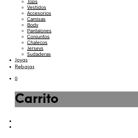
Tops
Vestidos
Accesorios
Camisas
Body
Pantalones
Conjuntos
Chalecos
Jerseys
Sudaderas
Joyas
Rebajas
0
Carrito