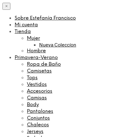
×
Sobre Estefanía Francisco
Mi cuenta
Tienda
Mujer
Nueva Coleccíon
Hombre
Primavera-Verano
Ropa de Baño
Camisetas
Tops
Vestidos
Accesorios
Camisas
Body
Pantalones
Conjuntos
Chalecos
Jerseys